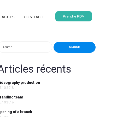
Prendre RDV
ACCÈS
CONTACT
SEARCH
Articles récents
ideography production
5.10.2018
randing team
5.10.2018
pening of a branch