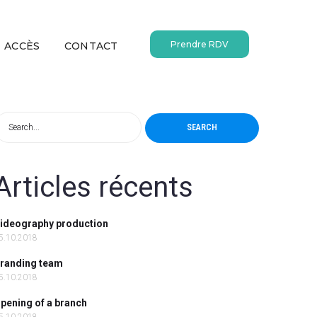
Prendre RDV
ACCÈS
CONTACT
SEARCH
Articles récents
ideography production
5.10.2018
randing team
5.10.2018
pening of a branch