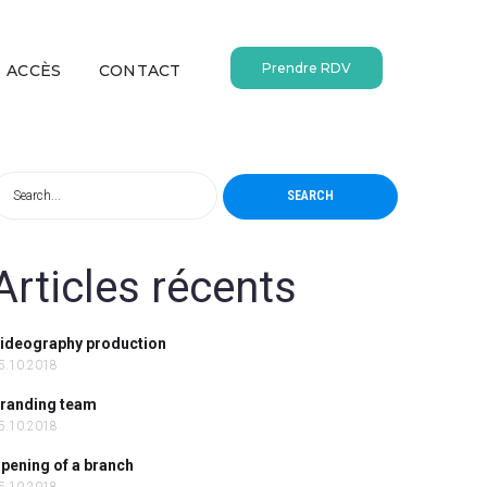
Prendre RDV
ACCÈS
CONTACT
SEARCH
Articles récents
ideography production
5.10.2018
randing team
5.10.2018
pening of a branch