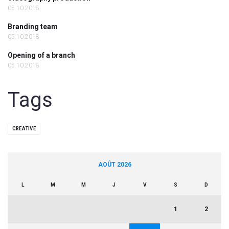
05.10.2018
Branding team
05.10.2018
Opening of a branch
05.10.2018
Tags
CREATIVE
AOÛT 2026
L
M
M
J
V
S
D
1
2