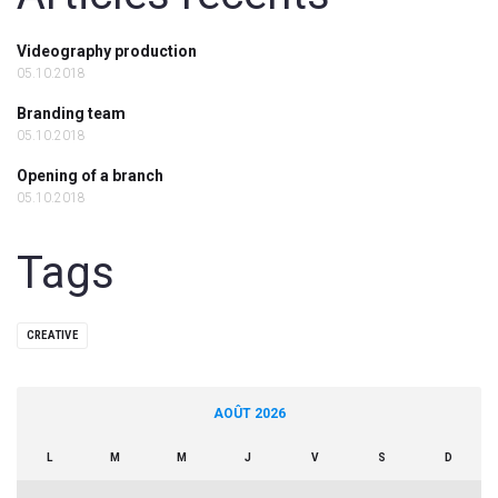
Videography production
05.10.2018
Branding team
05.10.2018
Opening of a branch
05.10.2018
Tags
CREATIVE
AOÛT 2026
L
M
M
J
V
S
D