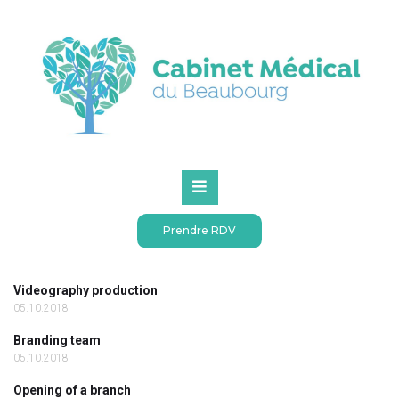
Accueil
Accueil
calendrier
SEARCH
Articles récents
Prendre RDV
Videography production
05.10.2018
Branding team
05.10.2018
Opening of a branch