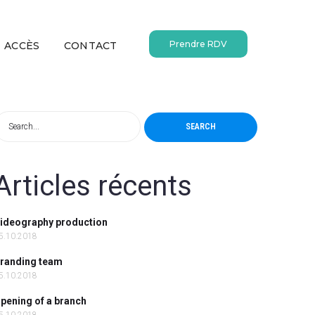
Prendre RDV
ACCÈS
CONTACT
SEARCH
Articles récents
ideography production
5.10.2018
randing team
5.10.2018
pening of a branch