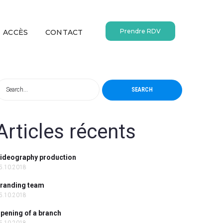
Prendre RDV
ACCÈS
CONTACT
SEARCH
Articles récents
ideography production
5.10.2018
randing team
5.10.2018
pening of a branch