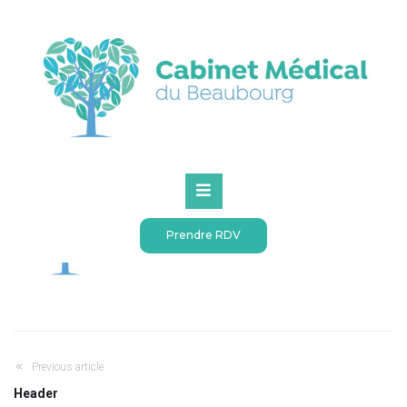
Accueil
Header
sheesh
sheesh
Prendre RDV
Previous article
Header