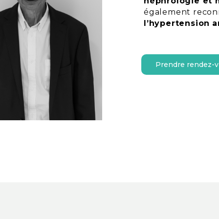
néphrologie et 
également reco
l’hypertension
a
Prendre rendez-v