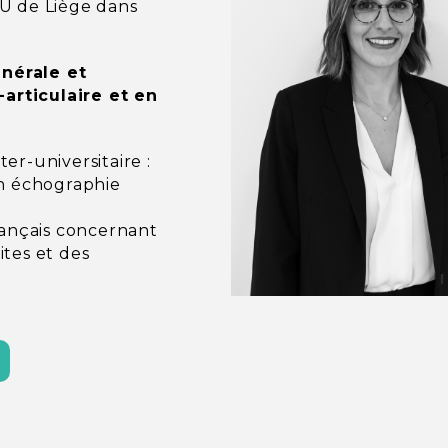
HU de Liège dans
nérale et
articulaire et en
er-universitaire :
en échographie
rançais concernant
ites et des