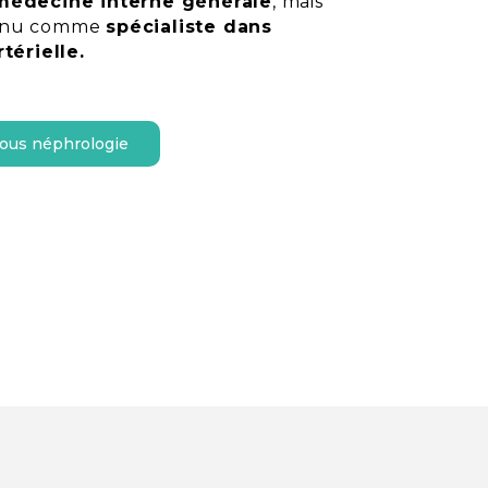
médecine interne générale
, mais
nnu comme
spécialiste dans
rtérielle.
ous néphrologie