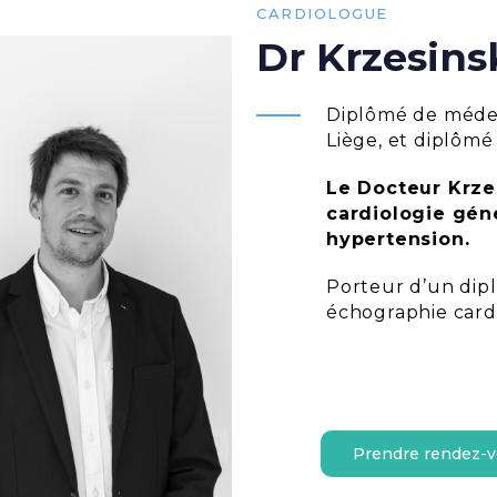
CARDIOLOGUE
Dr Krzesins
Diplômé de médec
Liège, et diplômé
Le Docteur Krzes
cardiologie gén
hypertension.
Porteur d’un dipl
échographie cardi
Prendre rendez-v